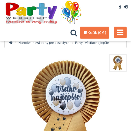
Toggl
Košík (0 € )
naviga
Narodeninová party pre dospelých
Party - všetko najlepšie