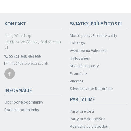
KONTAKT
SVIATKY, PRÍLEŽITOSTI
Party Webshop
Motto party, Firemné party
94002 Nové Zámky, Podzámska
Fašiangy
21
Výzdoba na Valentína
00 421 948 494 969
Hallooween
info@partywebshop.sk
Mikulášska party
Promócie
Vianoce
Silvestrovské Dokorácie
INFORMÁCIE
PARTYTIME
Obchodné podmienky
Dodacie podmienky
Party pre deti
Party pre dospelých
Rozlúčka so slobodou