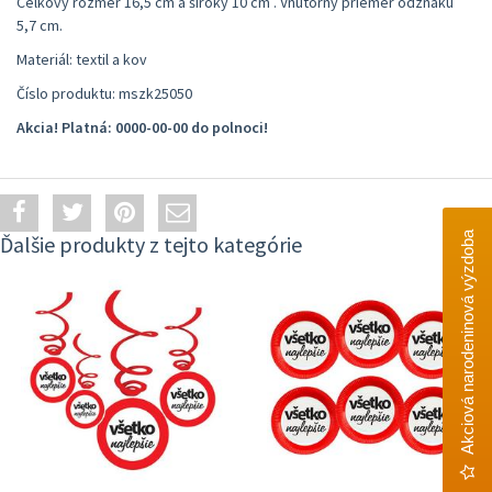
Celkový rozmer 16,5 cm a široký 10 cm . Vnútorný priemer odznaku
5,7 cm.
Materiál: textil a kov
Číslo produktu: mszk25050
Akcia! Platná: 0000-00-00 do polnoci!
Akciová narodeninová výzdoba
Ďalšie produkty z tejto kategórie