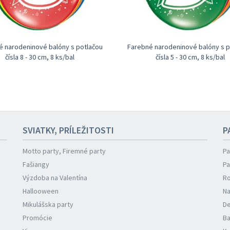
é narodeninové balóny s potlačou
Farebné narodeninové balóny s p
čísla 8 - 30 cm, 8 ks/bal
čísla 5 - 30 cm, 8 ks/bal
SVIATKY, PRÍLEŽITOSTI
P
Motto party, Firemné party
Pa
Fašiangy
Pa
Výzdoba na Valentína
Ro
Hallooween
Na
Mikulášska party
De
Promócie
Ba