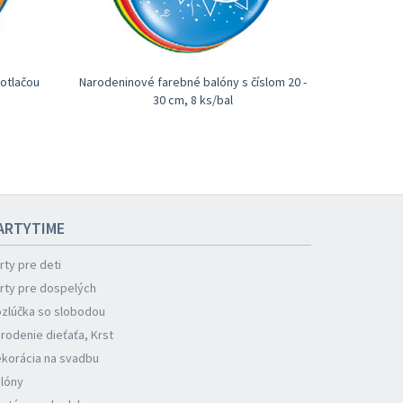
otlačou
Narodeninové farebné balóny s číslom 20 -
30 cm, 8 ks/bal
ARTYTIME
rty pre deti
rty pre dospelých
zlúčka so slobodou
rodenie dieťaťa, Krst
korácia na svadbu
lóny