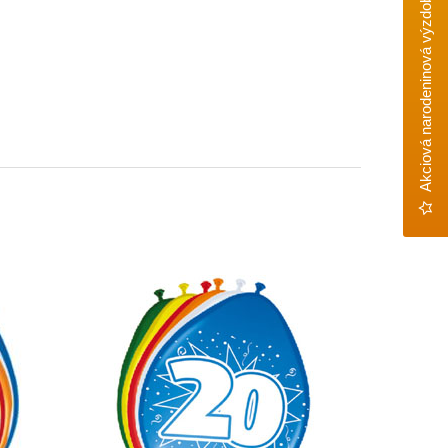
Akciová narodeninová výzdoba