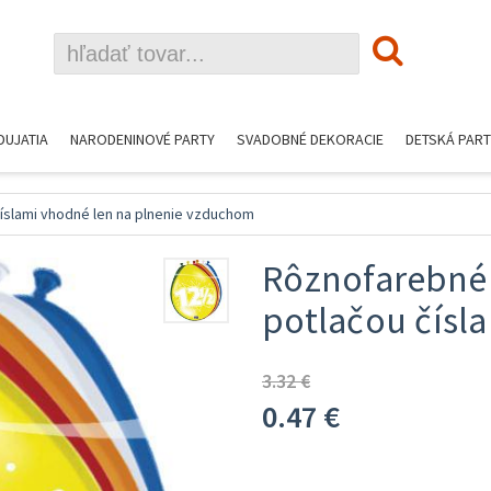
DUJATIA
NARODENINOVÉ PARTY
SVADOBNÉ DEKORACIE
DETSKÁ PART
íslami vhodné len na plnenie vzduchom
Rôznofarebné 
potlačou čísla 
3.32 €
0.47
€