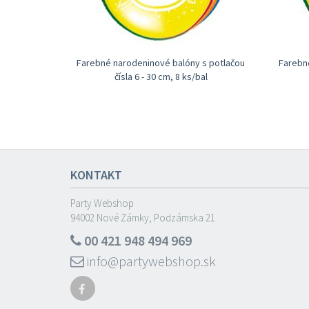
Farebné narodeninové balóny s potlačou
Farebn
čísla 6 - 30 cm, 8 ks/bal
Prosím si to ako darček
KONTAKT
Party Webshop
94002 Nové Zámky, Podzámska 21
00 421 948 494 969
info@partywebshop.sk