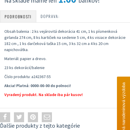
Na sklade máme len
balíkov!
DOPRAVA:
PODROBNOSTI
Obsah balenia : 2 ks vejárovitá dekorácia 41 cm, 1 ks písmenková
girlanda 274 cm, 8 ks kartičiek na sedenie 5 cm, 4 ks visiace dekorácie
182 cm , 1 ks darčeková taška 15 cm, 3 ks 32 cm a 4 ks 20 cm
napichovátka.
Materiál: papier a drevo.
23 ks dekorácií/balenie
Číslo produktu: a242367-55
Akciová narodeninová výzdoba
Akcia! Platná: 0000-00-00 do polnoci!
Vyradený produkt. Na sklade iba pár kusov!
Ďalšie produkty z tejto kategórie