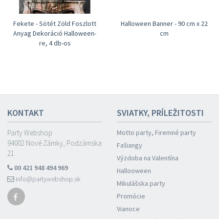
Fekete - Sötét Zöld Foszlott
Halloween Banner - 90 cm x 22
Anyag Dekoráció Halloween-
cm
re, 4 db-os
Prosím si to ako darček
KONTAKT
SVIATKY, PRÍLEŽITOSTI
Party Webshop
Motto party, Firemné party
94002 Nové Zámky, Podzámska
Fašiangy
21
Výzdoba na Valentína
00 421 948 494 969
Hallooween
info@partywebshop.sk
Mikulášska party
Promócie
Vianoce