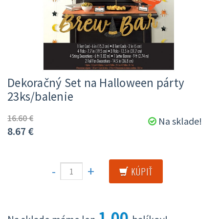
Dekoračný Set na Halloween párty
23ks/balenie
16.60 €
Na sklade!
8.67
€
-
+
KÚPIŤ
1.00